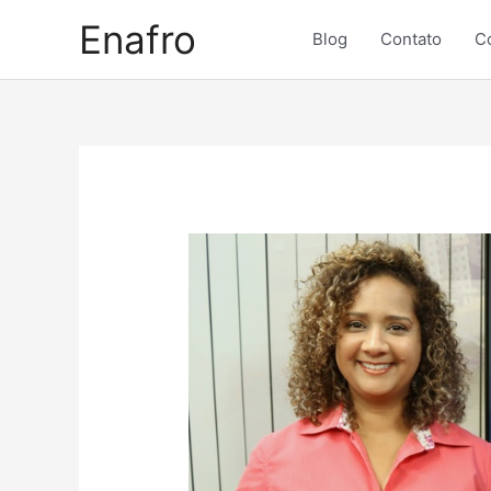
Skip
Enafro
to
Blog
Contato
C
content
Post
navigation