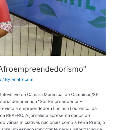
 Afroempreendedorismo”
o
/ By
enafrocom
 televisivo da Câmara Municipal de Campinas/SP,
matéria denominada “Ser Empreendedor –
revista a empreendedora Luciana Lourenço, da
 da REAFRO. A jornalista apresenta dados do
o várias iniciativas nacionais como a Feira Preta, o
 abre um espaço importante para a valorização de